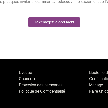
ches pratiques invitant notamment à redécouvrir le sacrement de l
Téléchargez le document
Évêque
Baptême d
Chancellerie
Confirmati
Protection des personnes
Mariage
Politique de Confidentialité
Faire un d