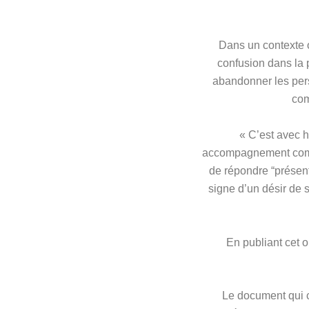
Dans un contexte où
confusion dans la 
abandonner les pers
com
« C’est avec h
accompagnement compat
de répondre “présent
signe d’un désir de 
En publiant cet o
Le document qui c