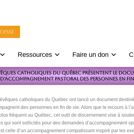
oisse
Ressources
Faire un don
C
évêques catholiques du Québec présentent le doc
s d’accompagnement pastoral des personnes en fin 
évêques catholiques du Québec ont lancé un document destin
pagnent des personnes en fin de vie. Alors que le recours à l’
plus fréquent au Québec, cet outil de discernement vise à souteni
s qui sont sollicités pour des demandes d’accompagnement spir
 est celle d’un accompagnement compatissant inspiré par les exe