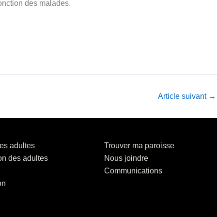
’onction des malades.
Article suivant
→
es adultes
Trouver ma paroisse
on des adultes
Nous joindre
Communications
on