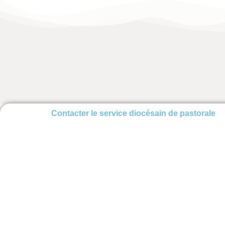
Contacter le service diocésain de pastorale
Chantale Héon
Agente de soutien t
Secrétariat de l'Offi
secretariatpastoral
819 379-1432, post