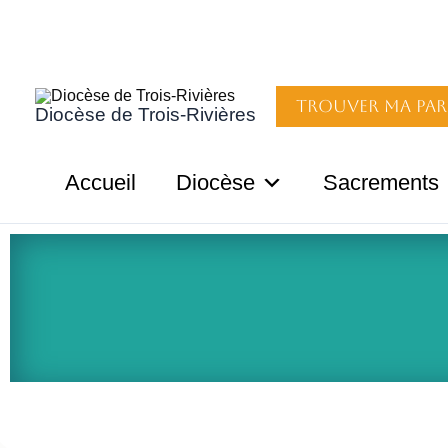
Aller
au
contenu
Trouver ma par
Diocèse de Trois-Rivières
Accueil
Diocèse
Sacrements