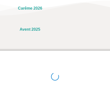
Carême 2026
Avent 2025
echnique
ce diocésain de pastorale
@diocese-tr.qc.ca
e 2368