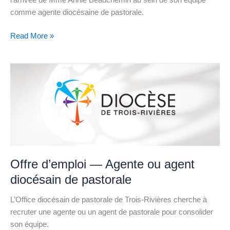
l’arrivée de Mme Annie Beauchemin au sein de son équipe
Trois-
comme agente diocésaine de pastorale.
Rivières
Read More »
Offre
d’emploi
—
Agente
ou
agent
diocésain
de
Offre d’emploi — Agente ou agent
pastorale
diocésain de pastorale
L’Office diocésain de pastorale de Trois-Rivières cherche à
recruter une agente ou un agent de pastorale pour consolider
son équipe.