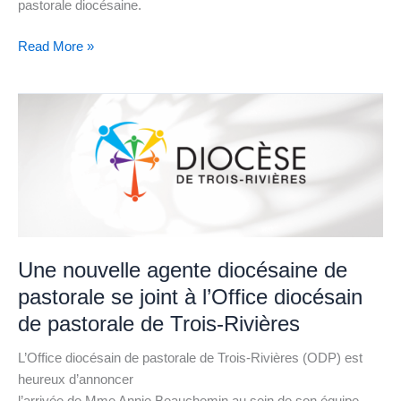
pastorale diocésaine.
Retour
en
Read More »
images
Une
nouvelle
agente
diocésaine
de
pastorale
se
joint
Une nouvelle agente diocésaine de
à
pastorale se joint à l’Office diocésain
l’Office
diocésain
de pastorale de Trois-Rivières
de
L’Office diocésain de pastorale de Trois-Rivières (ODP) est
pastorale
heureux d’annoncer
de