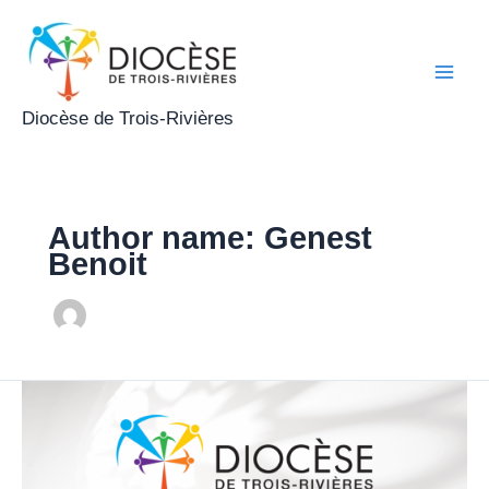
Aller
Main
au
Men
contenu
Diocèse de Trois-Rivières
Author name: Genest
Benoit
Nominations
pour
le
Diocèse