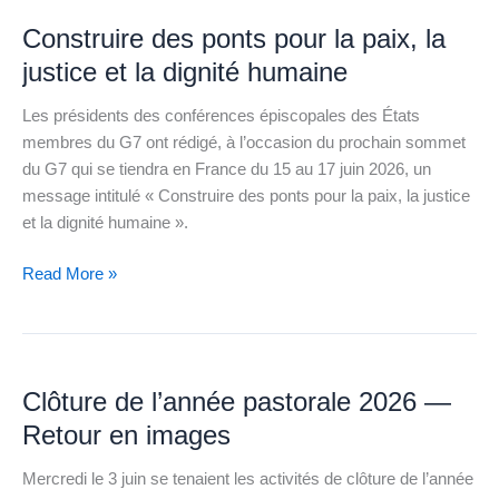
des
Construire des ponts pour la paix, la
ponts
pour
justice et la dignité humaine
la
Les présidents des conférences épiscopales des États
paix,
membres du G7 ont rédigé, à l’occasion du prochain sommet
la
du G7 qui se tiendra en France du 15 au 17 juin 2026, un
justice
message intitulé « Construire des ponts pour la paix, la justice
et
et la dignité humaine ».
la
dignité
Read More »
humaine
Clôture
de
Clôture de l’année pastorale 2026 —
l’année
pastorale
Retour en images
2026
Mercredi le 3 juin se tenaient les activités de clôture de l’année
—